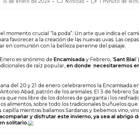
blicación
Categoría
Tiempo
15 de enero de 2024
Noticias
1 minuto de lect
e
de
de
la
lectura:
trada:
entrada:
el momento crucial “la poda”: Un arte que indica el cam
ra favorecer a la creación de las nuevas uvas. Las cepa
ar en comunión con la belleza perenne del paisaje.
 Enero es sinónimo de
Encamisada
y Febrero, ‘
Sant Blai
‘
radicionales de raíz popular,
en donde
necesitaremos en
mana del 20 y 21 de enero celebraremos la Encamisada en
 Antonio Abad, patrón de los animales. El 3 de febrero San
a que nos libre de los dolores de garganta i los resfriado
os alimentos, sobre todo los tradicionales buñuelos q
 capilla mientras bailamos Sardanas y bebemos vino, vin
acompañar y disfrutar este invierno, ya sea al abrigo d
n solitario.