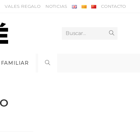
VALES REGALO
NOTICIAS
CONTACTO
Buscar...
Enviar
la
búsqueda
 FAMILIAR
ALTERNAR
BÚSQUEDA
MO
DE
LA
WEB