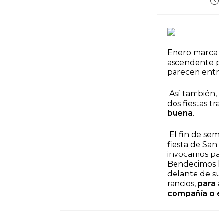
Pu
d
la
en
Enero marca 
ascendente pa
parecen entr
Así también,
dos fiestas t
buena
.
El fin de se
fiesta de San
invocamos par
Bendecimos l
delante de su
rancios,
para 
compañía o e