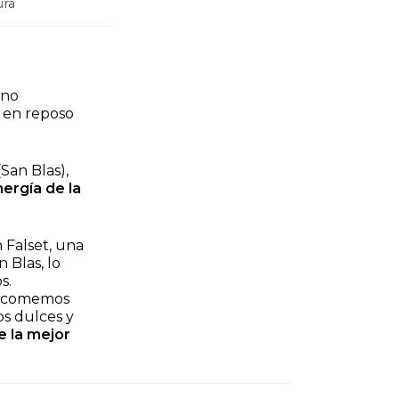
ura
ino
s en reposo
 (San Blas),
ergía de la
 Falset, una
 Blas, lo
s.
ue comemos
os dulces y
e la mejor