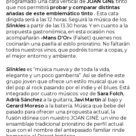
programado una cata vertical de
JOAN GINÉ
tinto
que nos permitirá
probar y comparar distintas
añadas de este emblemático tinto .
Esta cata
dirigida será a las 12 horas. Seguirá la música de los
Slinkies
a partir de las 13.30 horas. Y en cuanto a la
propuesta gastronómica, en esta ocasión nos
acompañarán «
Mans D’Or»
(Falset) quienes nos
cocinarán una paella al estilo prioratino. No faltarán
todos nuestros vinos, que podréis tomar a copas, y
el mejor entorno y ambiente.
Slinkies
es “música nueva y de toda la vida,
elegante y un poco gamberra”. Así se define este
grupo joven que ofrece un estilo musical que va
del pop al rock pasando por el indie y el blues. Está
integrado por cuatro músicos: voz de
Sara Folch
,
Adrià Sánchez
a la guitarra,
Javi Martín
al bajo y
Gerard Moreso
a la batería. Música que bebe del
pasado para ofrecer una propuesta actual, la
fusión idónea con nuestro JOAN GINÉ: un vino de
ensamblaje tradicional prioratino de perfil actual
que con el nombre del antepasado familiar rinde