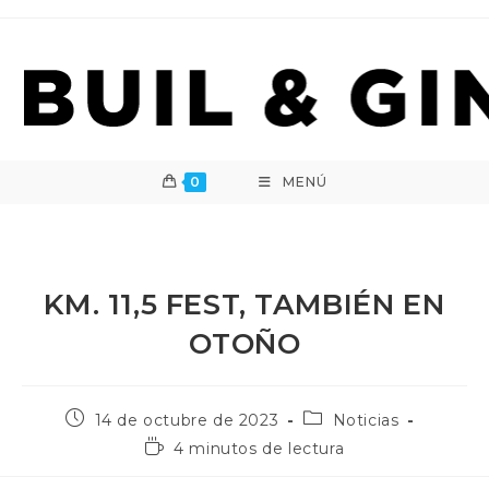
Ir
al
contenido
0
MENÚ
KM. 11,5 FEST, TAMBIÉN EN
OTOÑO
Publicación
Categoría
14 de octubre de 2023
Noticias
de
de
Tiempo
4 minutos de lectura
la
la
de
entrada:
entrada:
lectura: