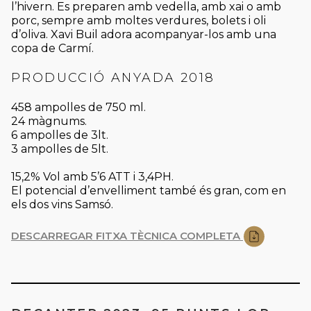
l’hivern. Es preparen amb vedella, amb xai o amb
porc, sempre amb moltes verdures, bolets i oli
d’oliva. Xavi Buil adora acompanyar-los amb una
copa de Carmí.
PRODUCCIÓ ANYADA 2018
458 ampolles de 750 ml.
24 màgnums.
6 ampolles de 3lt.
3 ampolles de 5lt.
15,2% Vol amb 5’6 ATT i 3,4PH.
El potencial d’envelliment també és gran, com en
els dos vins Samsó.
DESCARREGAR FITXA TÈCNICA COMPLETA