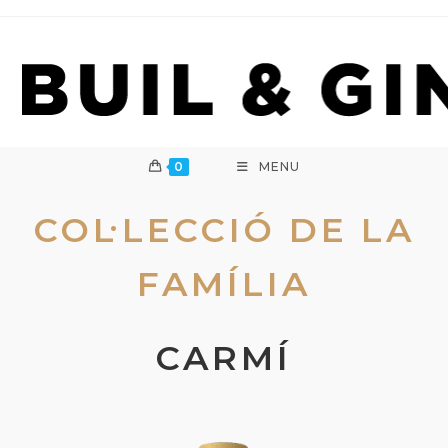
Skip
to
content
0
MENU
COL·LECCIÓ DE LA
FAMÍLIA
CARMÍ