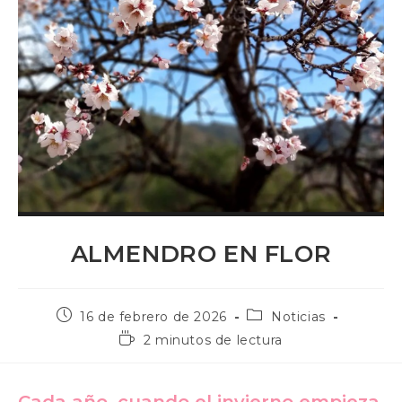
ALMENDRO EN FLOR
Publicación
Categoría
16 de febrero de 2026
Noticias
de
de
Tiempo
2 minutos de lectura
la
la
de
entrada:
entrada:
lectura:
Cada año, cuando el invierno empieza